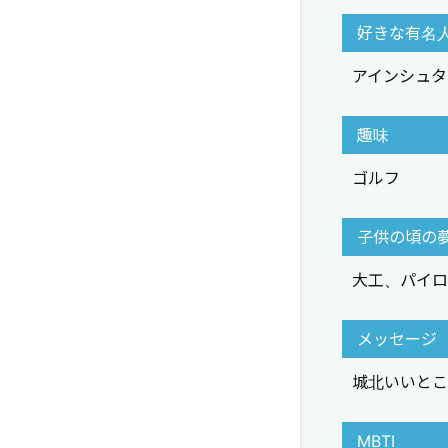
好きな有名
アインシュタ
趣味
ゴルフ
子供の頃の
大工、パイロ
メッセージ
城北いいとこ
MBTI