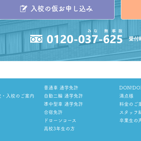
入校の仮お申し込み
受付時
普通車 通学免許
DON!D
校・入校のご案内
自動二輪 通学免許
満点様
準中型車 通学免許
料金のご
合宿免許
スタッフ
ドローンコース
卒業生の
高校3年生の方