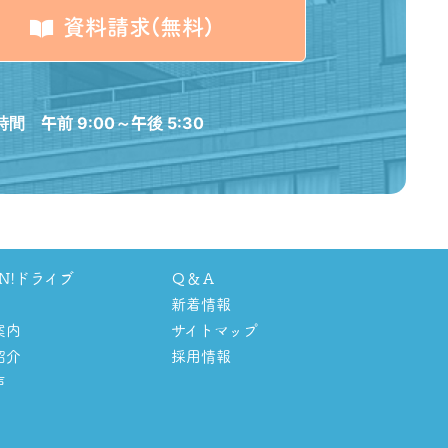
資料請求(無料)
間 午前 9:00～午後 5:30
ON!ドライブ
Ｑ＆Ａ
新着情報
案内
サイトマップ
紹介
採用情報
声