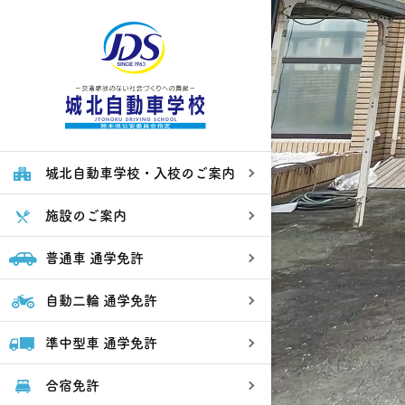
【公
式】
熊
本
で
運
転
城北自動車学校・入校のご案内
免
許
を
施設のご案内
取
る
な
普通車 通学免許
ら、
城
北
自動二輪 通学免許
自
動
車
準中型車 通学免許
学
校
合宿免許