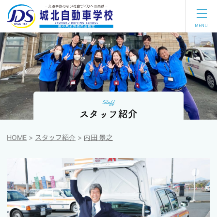
【公
式】
熊
MENU
本
で
運
転
免
許
を
取
る
な
ら、
スタッフ紹介
城
北
自
HOME
スタッフ紹介
内田 景之
動
車
学
校