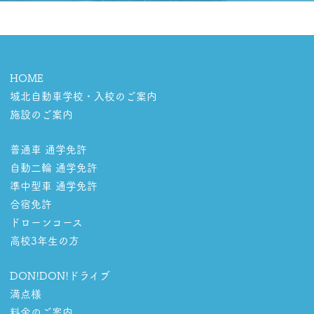
HOME
城北自動車学校・入校のご案内
施設のご案内
普通車 通学免許
自動二輪 通学免許
準中型車 通学免許
合宿免許
ドローンコース
高校3年生の方
DON!DON!ドライブ
満点様
料金のご案内