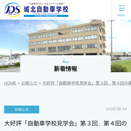
【公
式】
熊
MENU
本
で
運
転
免
許
を
取
る
な
ら、
新着情報
城
北
自
HOME
お知らせ
大好評「自動車学校見学会」第３回、第４回の
動
車
学
校
2026.08.04
お知らせ
大好評「自動車学校見学会」第３回、第４回の